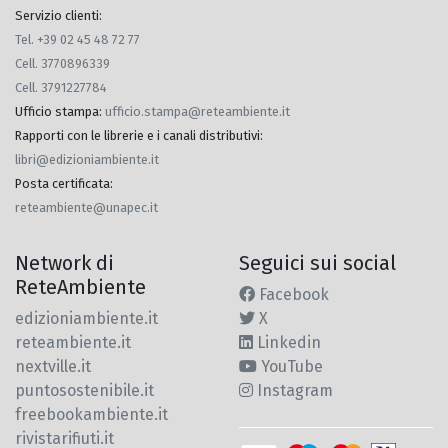
Servizio clienti:
Tel. +39 02 45 48 72 77
Cell. 3770896339
Cell. 3791227784
Ufficio stampa
:
ufficio.stampa@reteambiente.it
Rapporti con le librerie e i canali distributivi
:
libri@edizioniambiente.it
Posta certificata
:
reteambiente@unapec.it
Network di
Seguici sui social
ReteAmbiente
Facebook
edizioniambiente.it
X
reteambiente.it
Linkedin
nextville.it
YouTube
puntosostenibile.it
Instagram
freebookambiente.it
rivistarifiuti.it