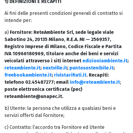
1) DEFINIZIONI E RECAPITI
Ai fini delle presenti condizioni generali di contratto si
intende per:
a)
Fornitore: ReteAmbiente Srl, sede legale viale
Sabotino 24, 20135 Milano
,
R.E.A. MI — 2569357,
Registro Imprese di Milano, Codice Fiscale e Partita
IVA 10966180969, titolare anche dei beni e servizi
veicolati attraverso i siti internet
edizioniambiente.it
;
reteambiente.it
;
nextville.it
;
puntosostenibile.it
;
freebookambiente.it
;
rivistarifiuti.it
. R
ecapiti:
telefono 02.45487277; email
info@reteambiente.it
;
poste elettronica certificata (pec)
reteambiente@unapec.it.
b) Utente: la persona che utilizza a qualsiasi beni e
servizi offerti dal Fornitore;
c) Contratto: l'accordo tra Fornitore ed Utente