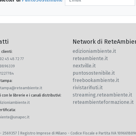
atti
Network di ReteAmbie
edizioniambiente.it
 clienti:
reteambiente.it
 02 45 48 72 77
nextville.it
770896339
puntosostenibile.it
91227784
freebookambiente.it
 stampa
:
rivistarifiuti.it
.stampa@reteambiente.it
streaming.reteambiente.it
con le librerie e i canali distributivi
:
reteambienteformazione.it
dizioniambiente.it
rtificata
:
iente@unapec.it
 MI - 2569357 | Registro Imprese di Milano - Codice Fiscale e Partita IVA 10966180