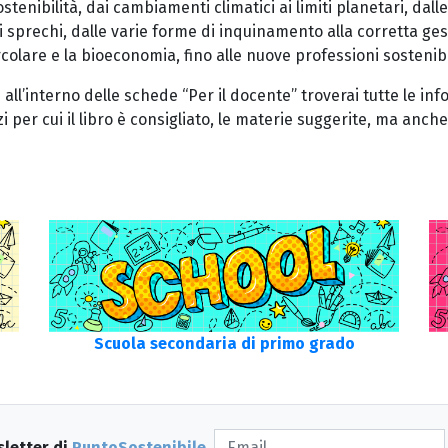
enibilità, dai cambiamenti climatici ai limiti planetari, dalle 
 sprechi, dalle varie forme di inquinamento alla corretta gesti
colare e la bioeconomia, fino alle nuove professioni sostenibi
o e all’interno delle schede “Per il docente” troverai tutte le 
zi per cui il libro è consigliato, le materie suggerite, ma anche
Scuola secondaria di primo grado
sletter di
PuntoSostenibile