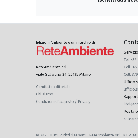
Cont
Edizioni Ambiente è un marchio di:
Servizio
Tel. +39
Cell. 3
ReteAmbiente srl
Cell. 37
viale Sabotino 24, 20135 Milano
Ufficio
Comitato editoriale
ufficio
Chi siamo
Rapporti 
Condizioni d'acquisto / Privacy
libri@e
Posta ce
reteamb
© 2026 Tutti i diritti riservati - ReteAmbiente srl - R.E.A.