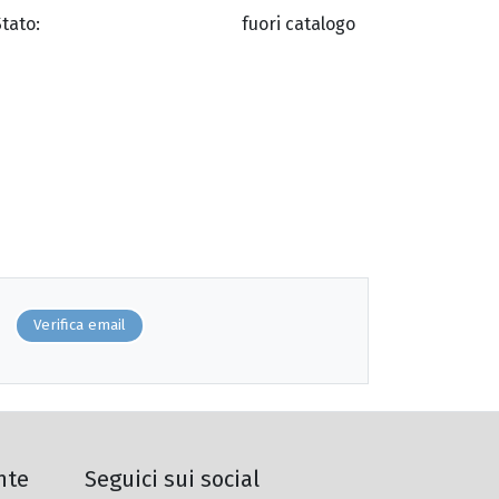
Stato:
fuori catalogo
Verifica email
nte
Seguici sui social