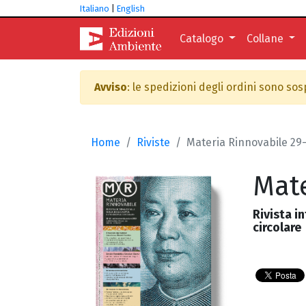
Italiano
|
English
Catalogo
Collane
Avviso
: le spedizioni degli ordini sono so
Home
Riviste
Materia Rinnovabile 29
Mate
Rivista i
circolare