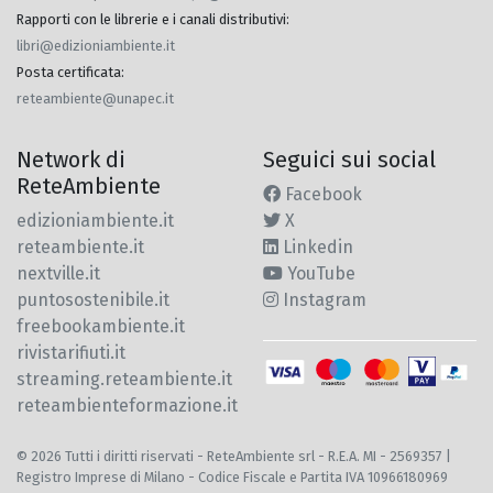
Rapporti con le librerie e i canali distributivi
:
libri@edizioniambiente.it
Posta certificata
:
reteambiente@unapec.it
Network di
Seguici sui social
ReteAmbiente
Facebook
edizioniambiente.it
X
reteambiente.it
Linkedin
nextville.it
YouTube
puntosostenibile.it
Instagram
freebookambiente.it
rivistarifiuti.it
streaming.reteambiente.it
reteambienteformazione.it
© 2026 Tutti i diritti riservati - ReteAmbiente srl - R.E.A. MI - 2569357 |
Registro Imprese di Milano - Codice Fiscale e Partita IVA 10966180969