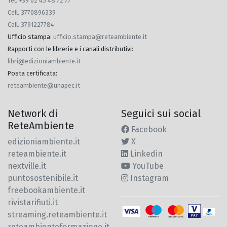
Tel. +39 02 45 48 72 77
Cell. 3770896339
Cell. 3791227784
Ufficio stampa
:
ufficio.stampa@reteambiente.it
Rapporti con le librerie e i canali distributivi
:
libri@edizioniambiente.it
Posta certificata
:
reteambiente@unapec.it
Network di
Seguici sui social
ReteAmbiente
Facebook
edizioniambiente.it
X
reteambiente.it
Linkedin
nextville.it
YouTube
puntosostenibile.it
Instagram
freebookambiente.it
rivistarifiuti.it
streaming.reteambiente.it
reteambienteformazione.it