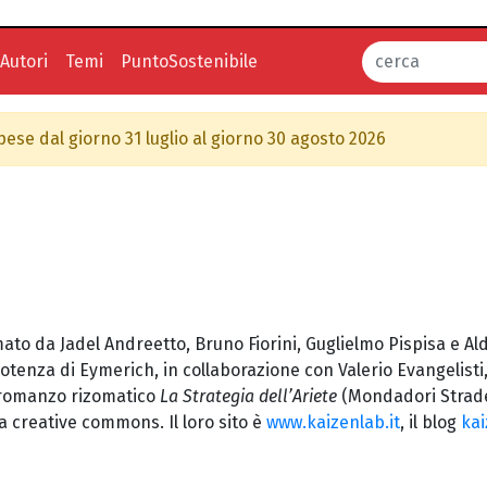
Autori
Temi
PuntoSostenibile
spese dal giorno 31 luglio al giorno 30 agosto 2026
ato da Jadel Andreetto, Bruno Fiorini, Guglielmo Pispisa e Ald
 Potenza di Eymerich, in collaborazione con Valerio Evangelist
l romanzo rizomatico
La Strategia dell’Ariete
(Mondadori Strade 
a creative commons. Il loro sito è
www.kaizenlab.it
, il blog
ka