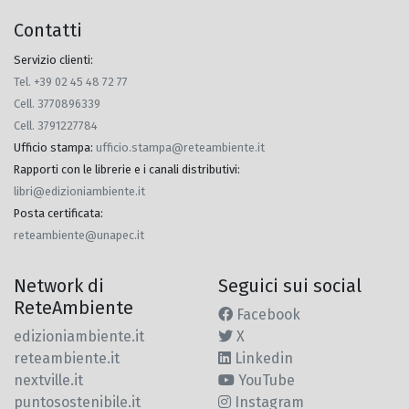
Contatti
Servizio clienti:
Tel. +39 02 45 48 72 77
Cell. 3770896339
Cell. 3791227784
Ufficio stampa
:
ufficio.stampa@reteambiente.it
Rapporti con le librerie e i canali distributivi
:
libri@edizioniambiente.it
Posta certificata
:
reteambiente@unapec.it
Network di
Seguici sui social
ReteAmbiente
Facebook
edizioniambiente.it
X
reteambiente.it
Linkedin
nextville.it
YouTube
puntosostenibile.it
Instagram