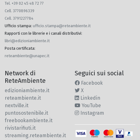
Tel. +39 02 45 48 72 77
Cell. 3770896339
Cell. 3791227784
Ufficio stampa
:
ufficio.stampa@reteambiente.it
Rapporti con le librerie e i canali distributivi
:
libri@edizioniambiente.it
Posta certificata
:
reteambiente@unapec.it
Network di
Seguici sui social
ReteAmbiente
Facebook
edizioniambiente.it
X
reteambiente.it
Linkedin
nextville.it
YouTube
puntosostenibile.it
Instagram
freebookambiente.it
rivistarifiuti.it
streaming.reteambiente.it