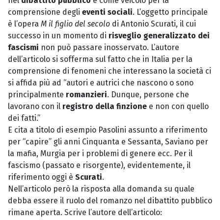
nel
dibattito pubblico
e come veicolo per la
comprensione degli
eventi sociali
. L’oggetto principale
è l’opera
M il figlio del secolo
di Antonio Scurati, il cui
successo in un momento di
risveglio generalizzato dei
fascismi
non può passare inosservato. L’autore
dell’articolo si sofferma sul fatto che in Italia per la
comprensione di fenomeni che interessano la società ci
si affida più ad “autori e autrici che nascono o sono
principalmente
romanzieri
. Dunque, persone che
lavorano con il
registro della finzione
e non con quello
dei fatti.”
E cita a titolo di esempio Pasolini assunto a riferimento
per “capire” gli anni Cinquanta e Sessanta, Saviano per
la mafia, Murgia per i problemi di genere ecc. Per il
fascismo (passato e risorgente), evidentemente, il
riferimento oggi è
Scurati
.
Nell’articolo però la risposta alla domanda su quale
debba essere il ruolo del romanzo nel dibattito pubblico
rimane aperta. Scrive l’autore dell’articolo: