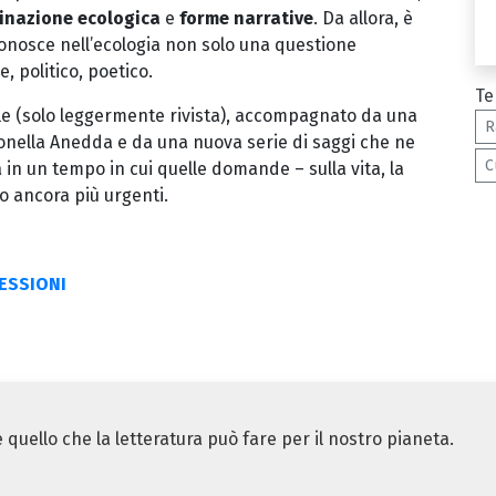
nazione ecologica
e
forme narrative
. Da allora, è
conosce nell’ecologia non solo una questione
 politico, poetico.
Te
ale (solo leggermente rivista), accompagnato da una
R
onella Anedda e da una nuova serie di saggi che ne
C
a in un tempo in cui quelle domande – sulla vita, la
no ancora più urgenti.
NESSIONI
ello che la letteratura può fare per il nostro pianeta.