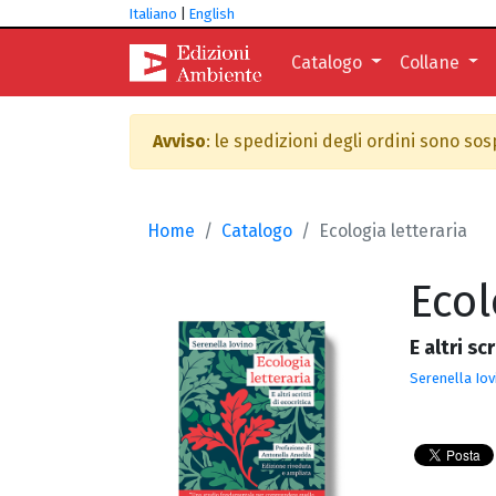
Italiano
|
English
Catalogo
Collane
Avviso
: le spedizioni degli ordini sono so
Home
Catalogo
Ecologia letteraria
Ecol
E altri sc
Serenella Iov