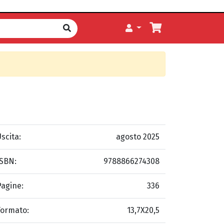
scita:
agosto 2025
ISBN:
9788866274308
Pagine:
336
Formato:
13,7X20,5