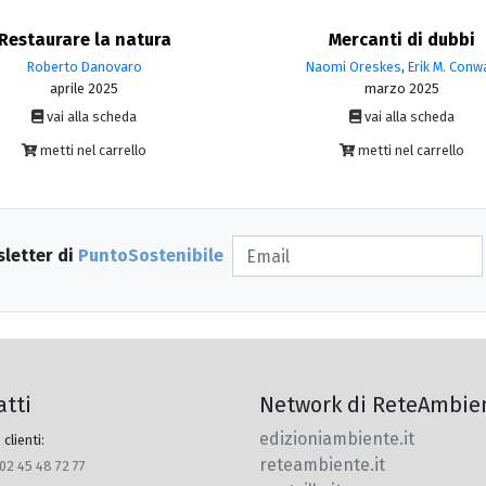
Restaurare la natura
Mercanti di dubbi
Roberto Danovaro
Naomi Oreskes
,
Erik M. Conw
aprile 2025
marzo 2025
vai alla scheda
vai alla scheda
metti nel carrello
metti nel carrello
sletter di
PuntoSostenibile
atti
Network di ReteAmbie
edizioniambiente.it
 clienti:
reteambiente.it
 02 45 48 72 77