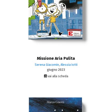
Missione Aria Pulita
Serena Giacomin
,
Alessia Iotti
giugno 2023
vai alla scheda