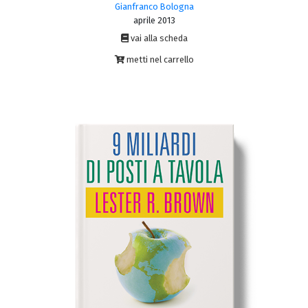
Gianfranco Bologna
aprile 2013
vai alla scheda
metti nel carrello