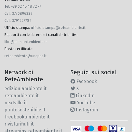
Tel. +39 02 45 48 72 77
Cell. 3770896339
Cell. 3791227784
Ufficio stampa
:
ufficio.stampa@reteambiente.it
Rapporti con le librerie e i canali distributivi
:
libri@edizioniambiente.it
Posta certificata
:
reteambiente@unapec.it
Network di
Seguici sui social
ReteAmbiente
Facebook
edizioniambiente.it
X
reteambiente.it
Linkedin
nextville.it
YouTube
puntosostenibile.it
Instagram
freebookambiente.it
rivistarifiuti.it
streaming.reteambiente.it