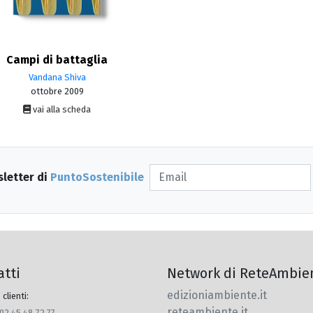
Campi di battaglia
Vandana Shiva
ottobre 2009
vai alla scheda
sletter di
PuntoSostenibile
atti
Network di ReteAmbie
edizioniambiente.it
 clienti:
reteambiente.it
 02 45 48 72 77