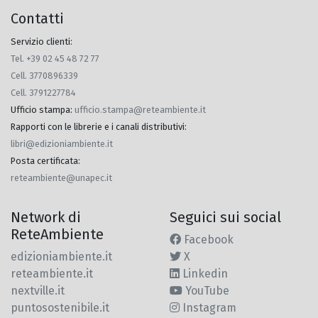
Contatti
Servizio clienti:
Tel. +39 02 45 48 72 77
Cell. 3770896339
Cell. 3791227784
Ufficio stampa
:
ufficio.stampa@reteambiente.it
Rapporti con le librerie e i canali distributivi
:
libri@edizioniambiente.it
Posta certificata
:
reteambiente@unapec.it
Network di
Seguici sui social
ReteAmbiente
Facebook
edizioniambiente.it
X
reteambiente.it
Linkedin
nextville.it
YouTube
puntosostenibile.it
Instagram