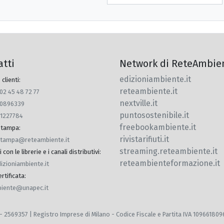
atti
Network di ReteAmbie
edizioniambiente.it
 clienti:
reteambiente.it
 02 45 48 72 77
nextville.it
770896339
puntosostenibile.it
91227784
freebookambiente.it
 stampa
:
rivistarifiuti.it
.stampa@reteambiente.it
streaming.reteambiente.it
con le librerie e i canali distributivi
:
reteambienteformazione.it
dizioniambiente.it
rtificata
:
iente@unapec.it
 MI - 2569357 | Registro Imprese di Milano - Codice Fiscale e Partita IVA 10966180