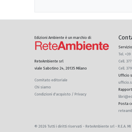
Cont
Edizioni Ambiente è un marchio di:
Servizio
Tel. +39
Cell. 3
ReteAmbiente srl
Cell. 37
viale Sabotino 24, 20135 Milano
Ufficio
Comitato editoriale
ufficio
Chi siamo
Rapporti 
Condizioni d'acquisto / Privacy
libri@e
Posta ce
reteamb
© 2026 Tutti i diritti riservati - ReteAmbiente srl - R.E.A.