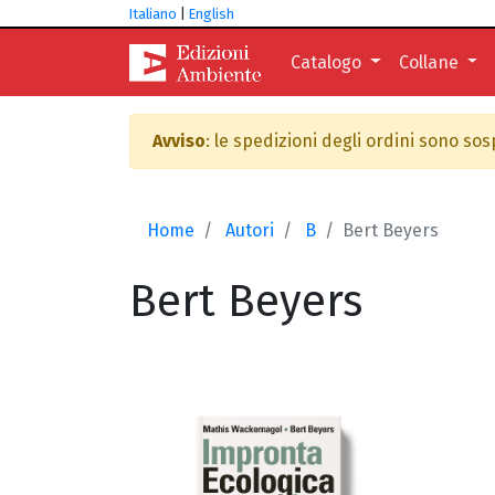
Italiano
|
English
Catalogo
Collane
Avviso
: le spedizioni degli ordini sono so
Home
Autori
B
Bert Beyers
Bert
Beyers