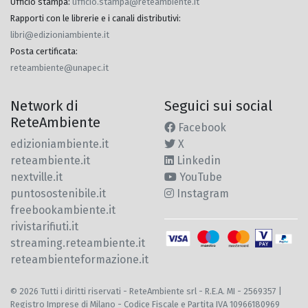
Ufficio stampa
:
ufficio.stampa@reteambiente.it
Rapporti con le librerie e i canali distributivi
:
libri@edizioniambiente.it
Posta certificata
:
reteambiente@unapec.it
Network di
Seguici sui social
ReteAmbiente
Facebook
edizioniambiente.it
X
reteambiente.it
Linkedin
nextville.it
YouTube
puntosostenibile.it
Instagram
freebookambiente.it
rivistarifiuti.it
streaming.reteambiente.it
reteambienteformazione.it
© 2026 Tutti i diritti riservati - ReteAmbiente srl - R.E.A. MI - 2569357 |
Registro Imprese di Milano - Codice Fiscale e Partita IVA 10966180969