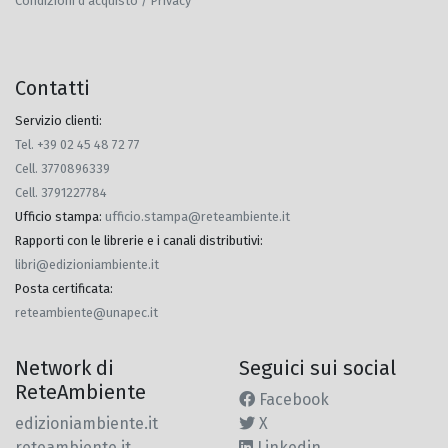
Condizioni d'acquisto / Privacy
Contatti
Servizio clienti:
Tel. +39 02 45 48 72 77
Cell. 3770896339
Cell. 3791227784
Ufficio stampa
:
ufficio.stampa@reteambiente.it
Rapporti con le librerie e i canali distributivi
:
libri@edizioniambiente.it
Posta certificata
:
reteambiente@unapec.it
Network di
Seguici sui social
ReteAmbiente
Facebook
edizioniambiente.it
X
reteambiente.it
Linkedin