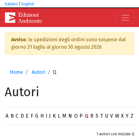
Italiano
|
English
Avviso
: le spedizioni degli ordini sono sospese dal
giorno 31 luglio al giorno 30 agosto 2026
Home
Autori
Q
Autori
A
B
C
D
E
F
G
H
I
J
K
L
M
N
O
P
Q
R
S
T
U
V
W
X
Y
Z
1 autori con iniziale Q