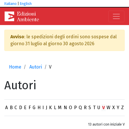
Italiano
|
English
Avviso
: le spedizioni degli ordini sono sospese dal
giorno 31 luglio al giorno 30 agosto 2026
Home
Autori
V
Autori
A
B
C
D
E
F
G
H
I
J
K
L
M
N
O
P
Q
R
S
T
U
V
W
X
Y
Z
13 autori con iniziale V