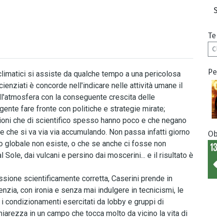
Te
C
Pe
limatici si assiste da qualche tempo a una pericolosa
scienziati è concorde nell'indicare nelle attività umane il
ll'atmosfera con la conseguente crescita delle
gente fare fronte con politiche e strategie mirate;
zioni che di scientifico spesso hanno poco e che negano
 che si va via via accumulando. Non passa infatti giorno
Ob
o globale non esiste, o che se anche ci fosse non
ole, dai vulcani e persino dai moscerini... e il risultato è
scussione scientificamente corretta, Caserini prende in
nzia, con ironia e senza mai indulgere in tecnicismi, le
, i condizionamenti esercitati da lobby e gruppi di
hiarezza in un campo che tocca molto da vicino la vita di