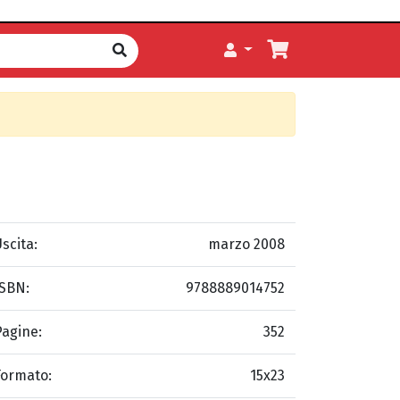
scita:
marzo 2008
ISBN:
9788889014752
Pagine:
352
Formato:
15x23