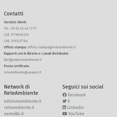
Contatti
Servizio clienti:
Tel. +39 02 45 48 72 77
Cell. 3770896339
Cell. 3791227784
Ufficio stampa
:
ufficio.stampa@reteambiente.it
Rapporti con le librerie e i canali distributivi
:
libri@edizioniambiente.it
Posta certificata
:
reteambiente@unapec.it
Network di
Seguici sui social
ReteAmbiente
Facebook
edizioniambiente.it
X
reteambiente.it
Linkedin
nextville.it
YouTube