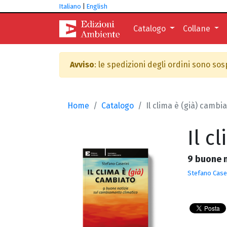
Italiano
|
English
Catalogo
Collane
Avviso
: le spedizioni degli ordini sono so
Home
Catalogo
Il clima è (già) cambi
Il c
9 buone 
Stefano Case