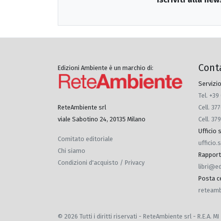
Cont
Edizioni Ambiente è un marchio di:
Servizio
Tel. +39
Cell. 3
ReteAmbiente srl
Cell. 37
viale Sabotino 24, 20135 Milano
Ufficio
Comitato editoriale
ufficio
Chi siamo
Rapporti 
Condizioni d'acquisto / Privacy
libri@e
Posta ce
reteamb
© 2026 Tutti i diritti riservati - ReteAmbiente srl - R.E.A.