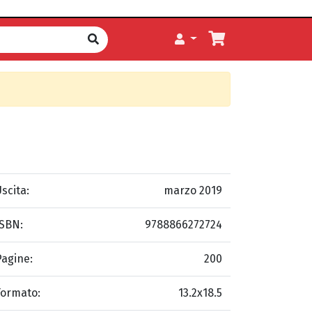
scita:
marzo 2019
ISBN:
9788866272724
Pagine:
200
Formato:
13.2x18.5