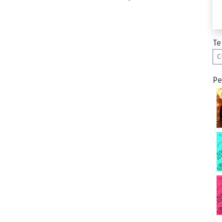
Te
C
Pe