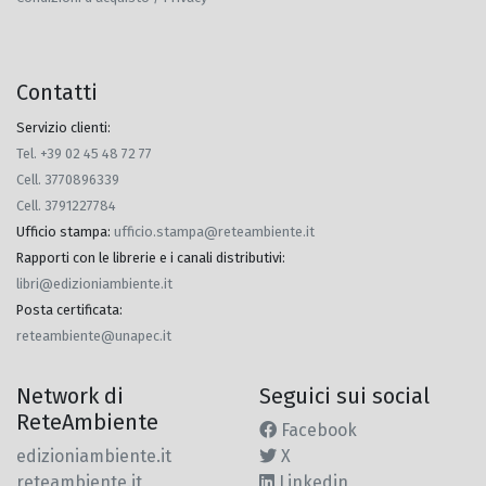
Contatti
Servizio clienti:
Tel. +39 02 45 48 72 77
Cell. 3770896339
Cell. 3791227784
Ufficio stampa
:
ufficio.stampa@reteambiente.it
Rapporti con le librerie e i canali distributivi
:
libri@edizioniambiente.it
Posta certificata
:
reteambiente@unapec.it
Network di
Seguici sui social
ReteAmbiente
Facebook
edizioniambiente.it
X
reteambiente.it
Linkedin