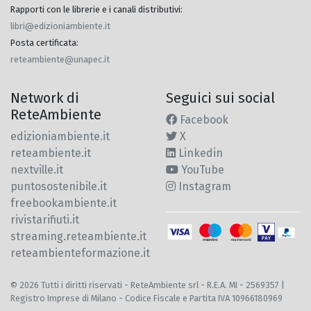
Rapporti con le librerie e i canali distributivi
:
libri@edizioniambiente.it
Posta certificata
:
reteambiente@unapec.it
Network di
Seguici sui social
ReteAmbiente
Facebook
edizioniambiente.it
X
reteambiente.it
Linkedin
nextville.it
YouTube
puntosostenibile.it
Instagram
freebookambiente.it
rivistarifiuti.it
streaming.reteambiente.it
reteambienteformazione.it
© 2026 Tutti i diritti riservati - ReteAmbiente srl - R.E.A. MI - 2569357 |
Registro Imprese di Milano - Codice Fiscale e Partita IVA 10966180969