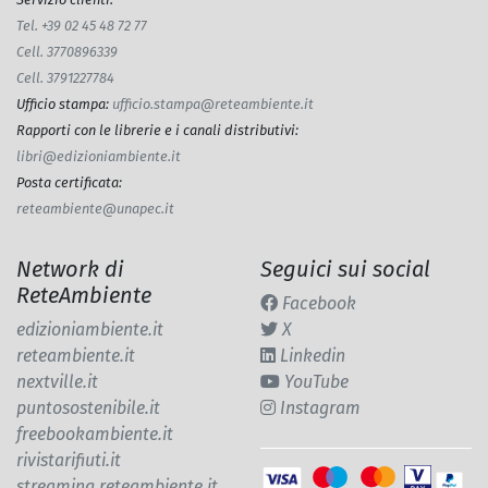
Tel. +39 02 45 48 72 77
Cell. 3770896339
Cell. 3791227784
Ufficio stampa
:
ufficio.stampa@reteambiente.it
Rapporti con le librerie e i canali distributivi
:
libri@edizioniambiente.it
Posta certificata
:
reteambiente@unapec.it
Network di
Seguici sui social
ReteAmbiente
Facebook
edizioniambiente.it
X
reteambiente.it
Linkedin
nextville.it
YouTube
puntosostenibile.it
Instagram
freebookambiente.it
rivistarifiuti.it
streaming.reteambiente.it