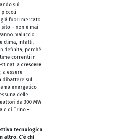
tando sui
 piccoli
 già fuori mercato.
n sito – non è mai
 vanno maluccio.
e clima, infatti,
n definita, perché
stime correnti in
estinati a
crescere
.
, a essere
a dibattere sul
stema energetico
nessuna delle
reattori da 300 MW
a e di Trino –
ettiva tecnologica
 altro. C’è chi