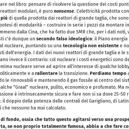
re nel libro: pensare di risolvere la questione dei costi pun
 reattori modulari, è puro
nonsense
. L'elettricità prodotta con
 più
di quella prodotta dai reattori di grande taglia, che sono
potesi di modularità – costruire in serie i pezzi da montare i
emmeno dalla Cina, che ha fatto due SMR che, per i dati noti,
sti c'è dunque un
secondo falso ideologico
: il Piano energia 
no al nucleare, puntando su una
tecnologia non esistente
e no
i dell'energia. I dati dei nuovi reattori di grande taglia e le 
ano invece il contrario: col nucleare i costi energetici sono d
mima nucleare serve ad aprire all'interesse di qualche lobby
oliticamente e a
rallentare
la transizione.
Perdiamo tempo
o le rinnovabili e mantenendo il gas fossile al centro del si
qualche "Graal" nucleare, pulito, economico e profumato. Ma 
ussione è intrinsecamente sicura e fare non si sa dove 25-50 
: il doppio della potenza delle centrali del Garigliano, di Latin
i che nessuno ha mai calcolato.
di fondo, ossia che tutto questo agitarsi verso una prosp
a, se non proprio totalmente fumosa, abbia a che fare con