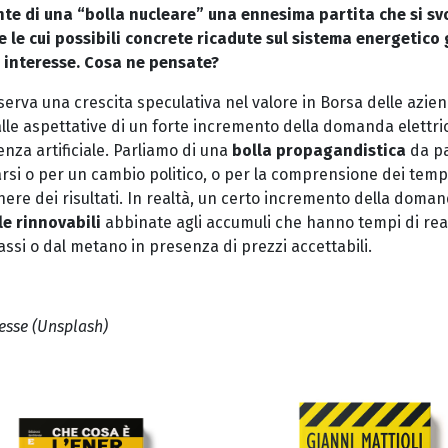
te di una “bolla nucleare” una ennesima partita che si svo
e le cui possibili concrete ricadute sul sistema energetico
i interesse. Cosa ne pensate?
osserva una crescita speculativa nel valore in Borsa delle azi
alle aspettative di un forte incremento della domanda elettri
genza artificiale. Parliamo di una
bolla propagandistica
da pa
arsi o per un cambio politico, o per la comprensione dei tem
ere dei risultati. In realtà, un certo incremento della doma
le rinnovabili
abbinate agli accumuli che hanno tempi di rea
assi o dal metano in presenza di prezzi accettabili.
esse (Unsplash)