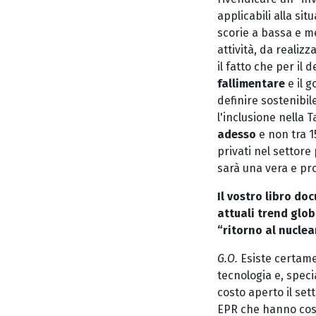
applicabili alla si
scorie a bassa e me
attività, da realiz
il fatto che per il 
fallimentare
e il g
definire sostenibile
l'inclusione nella 
adesso
e non tra 1
privati nel settore
sarà una vera e pr
Il vostro libro do
attuali trend glob
“ritorno al nucle
G.O.
Esiste certame
tecnologia e, speci
costo aperto il se
EPR che hanno cost