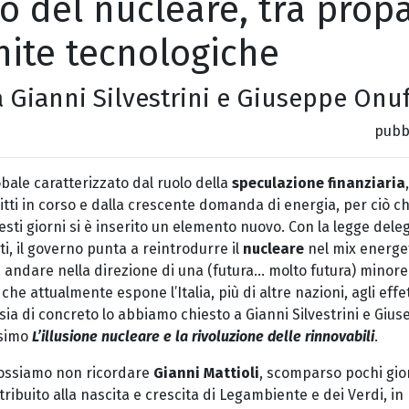
rno del nucleare, tra pro
nite tecnologiche
a Gianni Silvestrini e Giuseppe Onu
pubbl
bale caratterizzato dal ruolo della
speculazione finanziaria
itti in corso e dalla crescente domanda di energia, per ciò ch
sti giorni si è inserito un elemento nuovo. Con la legge deleg
i, il governo punta a reintrodurre il
nucleare
nel mix energe
andare nella direzione di una (futura… molto futura) minor
i
che attualmente espone l’Italia, più di altre nazioni, agli eff
i sia di concreto lo abbiamo chiesto a Gianni Silvestrini e Giu
ssimo
L’illusione nucleare e la rivoluzione delle rinnovabili
.
possiamo non ricordare
Gianni Mattioli
, scomparso pochi giorni
tribuito alla nascita e crescita di Legambiente e dei Verdi, in