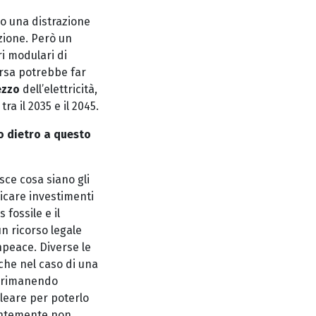
 una distrazione
zione. Però un
i modulari di
ersa potrebbe far
rezzo
dell’elettricità,
a il 2035 e il 2045.
to dietro a questo
sce cosa siano gli
dicare investimenti
 fossile e il
un ricorso legale
npeace. Diverse le
che nel caso di una
e rimanendo
cleare per poterlo
dentemente non