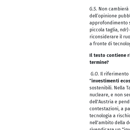
G.S.
Non cambierà g
dell’opinione pubb
approfondimento su
piccola taglia,
ndr
)
riconsiderare il ru
a fronte di tecnolo
Il testo contiene 
termine?
G.O.
Il riferimento
"
investimenti ecos
sostenibili. Nella T
nucleare, e non s
dell'Austria e pend
contestazioni, a pa
tecnologia a risch
nell'ambito della d
rivendicare un "in