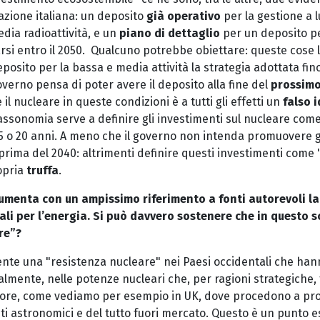
tuazione italiana: un deposito
già operativo
per la gestione a 
dia radioattività, e un
piano di dettaglio
per un deposito pe
zarsi entro il 2050. Qualcuno potrebbe obiettare: queste cose 
deposito per la bassa e media attività la strategia adottata fin
overno pensa di poter avere il deposito alla fine del
prossimo
 il nucleare in queste condizioni è a tutti gli effetti un
falso 
Tassonomia serve a definire gli investimenti sul nucleare come
5 o 20 anni. A meno che il governo non intenda promuovere g
 prima del 2040: altrimenti definire questi investimenti come 
opria
truffa
.
cumenta con un ampissimo riferimento a fonti autorevoli la
ali per l’energia. Si può davvero sostenere che in questo s
are”?
nte una "resistenza nucleare" nei Paesi occidentali che ha
almente, nelle potenze nucleari che, per ragioni strategiche,
ttore, come vediamo per esempio in UK, dove procedono a p
i astronomici e del tutto fuori mercato. Questo è un punto e