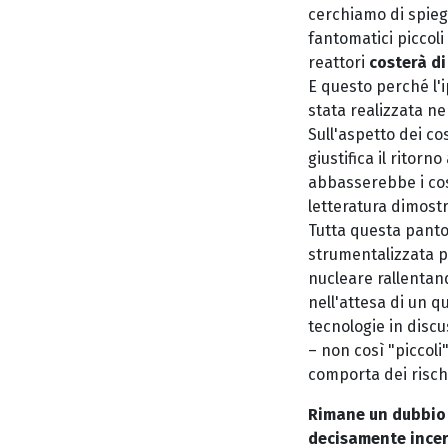
cerchiamo di spiega
fantomatici piccoli
reattori
costerà di
E questo perché l'i
stata realizzata n
Sull'aspetto dei co
giustifica il ritor
abbasserebbe i cost
letteratura dimostr
Tutta questa panto
strumentalizzata p
nucleare rallentand
nell'attesa di un 
tecnologie in disc
– non così "piccoli"
comporta dei risch
Rimane un dubbio 
decisamente incert