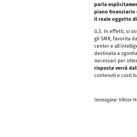
parla esplicitamen
piano finanziario 
il reale oggetto d
G.S.
In effetti, si 
gli SMR, favorita d
center e all’intelli
destinata a sgonfi
necessari per otten
risposta verrà dal
contenuti e costi b
Immagine: Viktor H