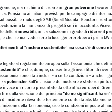
ranché, ma rischierà di creare un
gran polverone
favorendo
lica. Pensiamo ai milioni previsti per le campagne di informa
l possibile ruolo degli SMR (Small Modular Reactors, reattor
 evidenzierà la mancanza di progetti seri in occidente. Vicev
olo delle
rinnovabili
, unica soluzione in grado di
ridurre il p
gie che, se mai vedessero la luce, genererebbero i primi kWh tr
riferimenti al “nucleare sostenibile” ma cosa c’è di concre
 è legato al regolamento europeo sulla Tassonomia che defini
ostenibili
" e che, dunque, consente agli investitori di riven
assonomia sono stati inclusi – a certe condizioni – anche il gas
enza
polemiche
. Sull'inclusione del nucleare è stato respinto 
e invece un ricorso presentato da otto uffici europei di Gree
rtire dalla violazione del principio
"do no significant harm"
io di incidente rilevante è fortemente contestabile. Ma anch
efinizione della Tassonomia, cioè le condizioni imposte al nu
vestimento ecosostenibile" ce ne sono, tra le altre, due evi