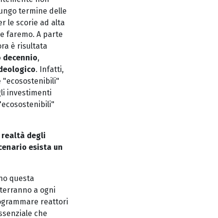
lungo termine delle
r le scorie ad alta
le faremo. A parte
ora è risultata
 decennio
,
ideologico
. Infatti,
 "ecosostenibili"
li investimenti
"ecosostenibili"
 realtà degli
cenario esista un
nno questa
 terranno a ogni
rogrammare reattori
ssenziale che