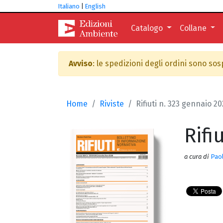
Italiano
|
English
Catalogo
Collane
Avviso
: le spedizioni degli ordini sono so
Home
Riviste
Rifiuti n. 323 gennaio 2
Rifi
a cura di
Paol