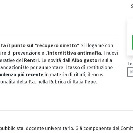
 fa il punto sul "recupero diretto"
e il legame con
interdittiva antimafia
ure di prevenzione e l'
. I nuovi
Rentri
Albo gestori
perative del
. Le novità dall'
sulla
Te
ndazioni Ue per aumentare il tasso di restituzione
N
rudenza più recente
in materia di rifiuti, il Focus
onalità della P.a. nella Rubrica di Italia Pepe.
 pubblicista, docente universitario. Già componente del Comi