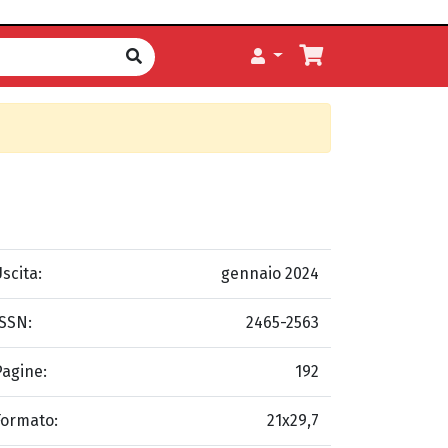
scita:
gennaio 2024
ISSN:
2465-2563
Pagine:
192
Formato:
21x29,7