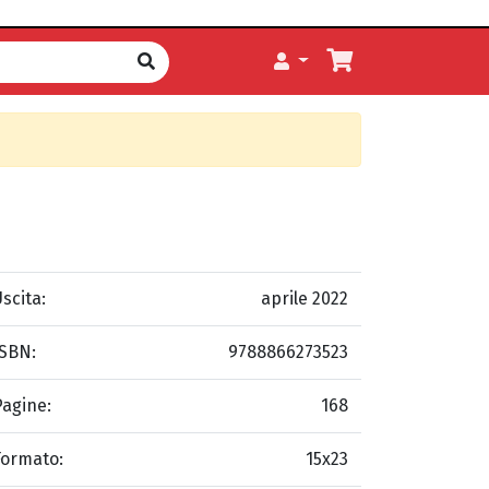
scita:
aprile 2022
ISBN:
9788866273523
Pagine:
168
Formato:
15x23