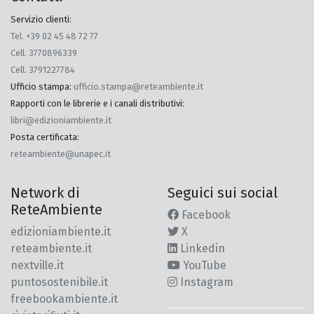
Servizio clienti:
Tel. +39 02 45 48 72 77
Cell. 3770896339
Cell. 3791227784
Ufficio stampa
:
ufficio.stampa@reteambiente.it
Rapporti con le librerie e i canali distributivi
:
libri@edizioniambiente.it
Posta certificata
:
reteambiente@unapec.it
Network di
Seguici sui social
ReteAmbiente
Facebook
edizioniambiente.it
X
reteambiente.it
Linkedin
nextville.it
YouTube
puntosostenibile.it
Instagram
freebookambiente.it