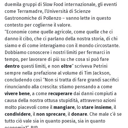
duemila gruppi di Slow Food internazionale, gli eventi
come Terramadre, l’Università di Scienze
Gastronomiche di Pollenzo – vanno lette in questo
contesto per coglierne il valore.
“Economie come quelle agricole, come quelle che ci
danno il cibo, che ci parlano della nostra storia, di chi
siamo e di come interagiamo con il mondo circostante.
Dobbiamo conoscere i nostri limiti per fermarci in
tempo, per lavorare di più su che cosa si può fare
dentro
questi limiti, e non
oltre
” scriveva Petrini
sempre nella prefazione al volume di Tim Jackson,
concludendo così “Non si tratta di fare grandi sacrifici
rinunciando alla crescita: stiamo pensando a come
vivere bene
, a come
recuperare
dai danni compiuti a
causa della nostra ottusa stupidità, attraverso azioni
molto piacevoli come il
mangiare
, lo
stare insieme
, il
condividere
, il
non sprecare
, il
donare
. Che male c’è se
tutto ciò vale sia in quanto poesia, sia in quanto
economia?”. RIP.