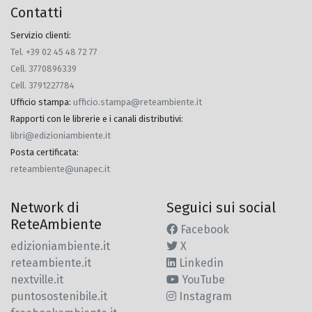
Contatti
Servizio clienti:
Tel. +39 02 45 48 72 77
Cell. 3770896339
Cell. 3791227784
Ufficio stampa
:
ufficio.stampa@reteambiente.it
Rapporti con le librerie e i canali distributivi
:
libri@edizioniambiente.it
Posta certificata
:
reteambiente@unapec.it
Network di
Seguici sui social
ReteAmbiente
Facebook
edizioniambiente.it
X
reteambiente.it
Linkedin
nextville.it
YouTube
puntosostenibile.it
Instagram