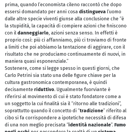
prima, quando l’economista cileno raccontò che dopo
essersi domandato per anni cosa
distingueva
l’uomo
dalle altre specie viventi giunse alla conclusione che “è
la stupidità, la capacità di compiere azioni che finiscono
con il
danneggiarlo
, azioni senza senso. In effetti è
proprio così: più ci affanniamo, più ci troviamo di fronte
a limiti che poi abbiamo la tentazione di aggirare, con il
risultato che ne produciamo continuamente di nuovi, in
maniera quasi esponenziale.”
Sostenere, come si legge spesso in questi giorni, che
Carlo Petrini sia stato una delle figure chiave per la
cultura gastronomica contemporanea, è quindi
decisamente
riduttivo
. Ugualmente fuorviante è
riferirsi al movimento di cui è stato fondatore come a
un soggetto la cui finalità sia il “ritorno alle tradizioni”,
soprattutto quando il concetto di “
tradizione
” riferito al
cibo si fa corrispondere a ipotetiche necessità di difesa
di una non meglio precisata “
identità nazionale
”.
Fumo
negli occhi
per nascondere la realtà di un
sistema