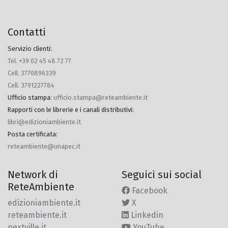
Contatti
Servizio clienti:
Tel. +39 02 45 48 72 77
Cell. 3770896339
Cell. 3791227784
Ufficio stampa
:
ufficio.stampa@reteambiente.it
Rapporti con le librerie e i canali distributivi
:
libri@edizioniambiente.it
Posta certificata
:
reteambiente@unapec.it
Network di
Seguici sui social
ReteAmbiente
Facebook
edizioniambiente.it
X
reteambiente.it
Linkedin
nextville.it
YouTube